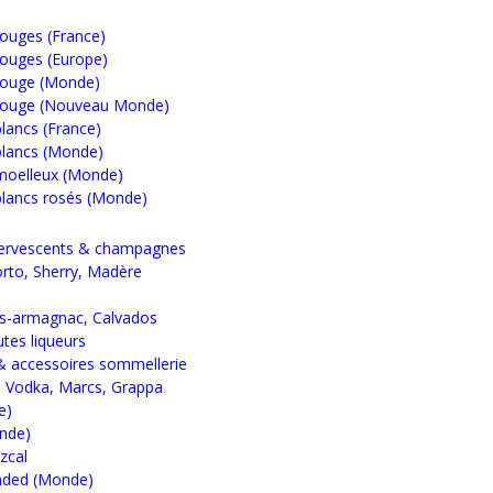
rouges (France)
rouges (Europe)
rouge (Monde)
 rouge (Nouveau Monde)
blancs (France)
blancs (Monde)
moelleux (Monde)
blancs rosés (Monde)
ffervescents & champagnes
Porto, Sherry, Madère
s-armagnac, Calvados
tes liqueurs
e & accessoires sommellerie
, Vodka, Marcs, Grappa
e)
nde)
zcal
nded (Monde)