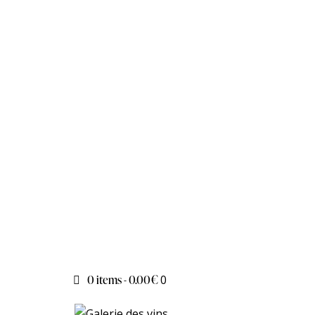
0 items
-
0.00€
0