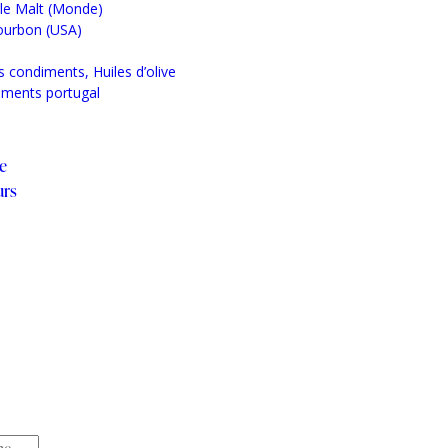
gle Malt (Monde)
ourbon (USA)
s condiments, Huiles d’olive
iments portugal
he
urs