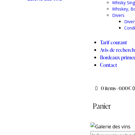
Whisky Sin
Whiskey, B
Divers
Diver
Cond
Tarif courant
Avis de recherc
Bordeaux prime
Contact
0 items
-
0.00€
0
Panier