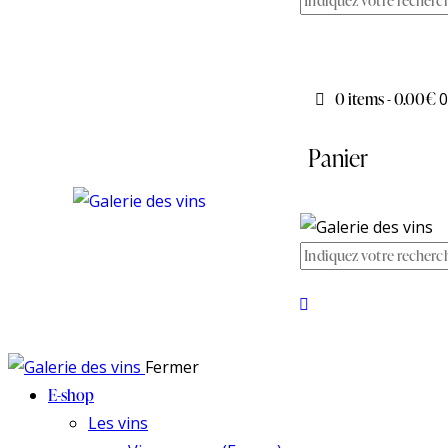
0 items
-
0.00€
0
Panier
Fermer
E-shop
Les vins