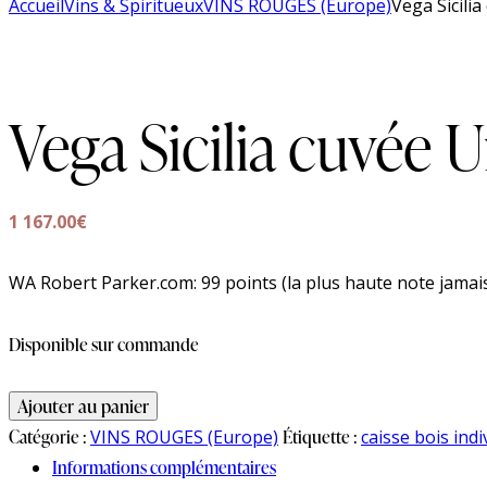
Accueil
Vins & Spiritueux
VINS ROUGES (Europe)
Vega Sicilia
Vega Sicilia cuvée Un
1 167.00
€
WA Robert Parker.com: 99 points (la plus haute note jamai
Disponible sur commande
Ajouter au panier
Catégorie :
VINS ROUGES (Europe)
Étiquette :
caisse bois indi
Informations complémentaires