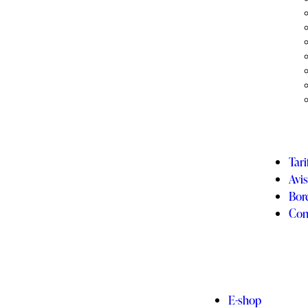
Tari
Avi
Bor
Con
E-shop