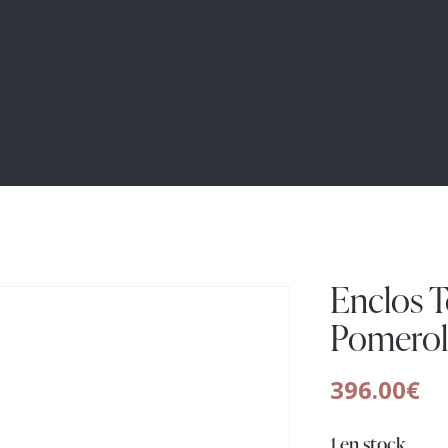
Enclos 
Pomerol (
396.00
€
1 en stock