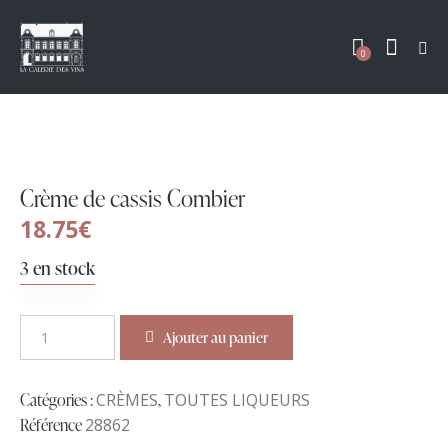
0
Crème de cassis Combier
18.75
€
3 en stock
Ajouter au panier
Catégories :
CRÈMES
,
TOUTES LIQUEURS
Référence
28862