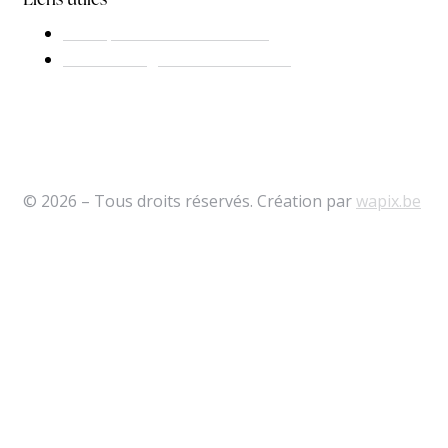
Politiques de confidentialité
Conditions générales de vente
© 2026 – Tous droits réservés. Création par
wapix.be
FERMETUR