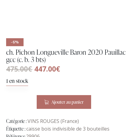
-6%
ch. Pichon Longueville Baron 2020 Pauillac
gcc (c. b. 3 bts)
475.00
€
447.00
€
1 en stock
Ajouter au panier
Catégorie :
VINS ROUGES (France)
Étiquette :
caisse bois indivisible de 3 bouteilles
Référence
29906