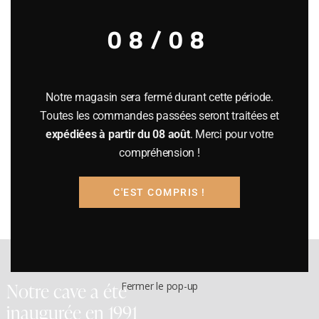
Vente différée (en primeurs)
08/08
Payement à la réception de notre facture.
Disponibilité: fin 2026 – début 2027
Rupture de stock
Notre magasin sera fermé durant cette période.
Toutes les commandes passées seront traitées et
expédiées à partir du 08 août
. Merci pour votre
Catégories :
Bordeaux pimeurs
,
VINS ROUGES (France)
compréhension !
Étiquette :
caisse bois indivisible de 3 bouteilles
Référence
30356
C'EST COMPRIS !
Notre cave a été
Fermer le pop-up
inaugurée en 1991