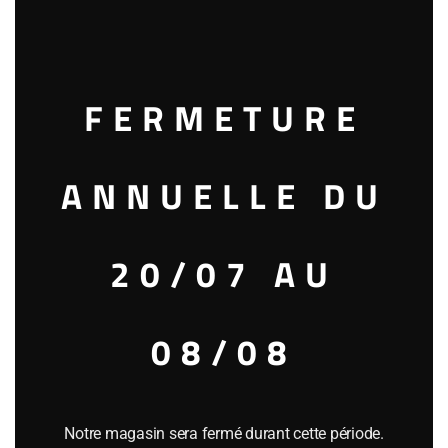
this
mod
FERMETURE
Bunnahabhain Feis Ile 2022 Abhainn Araig
50,8°
ANNUELLE DU
135.00
€
1 en stock
20/07 AU
Ajouter au panier
08/08
Catégorie :
WHISKY SINGLE MALT (Monde)
Référence
27824
Notre magasin sera fermé durant cette période.