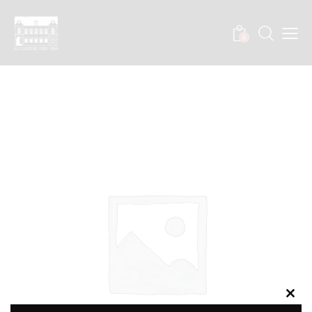
0
Clos