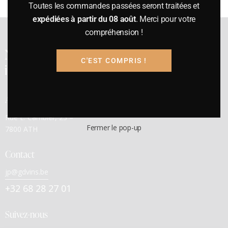
Toutes les commandes passées seront traitées et
expédiées à partir du 08 août
. Merci pour votre
compréhension !
Notre cave a été
C'EST COMPRIS !
inaugurée en 1991
Adresse
Rue E. Cambier, 23 –
Fermer le pop-up
7800 ATH
Contact
jp@gdvins.be
+32 68 28 27 01
Suivez-nous