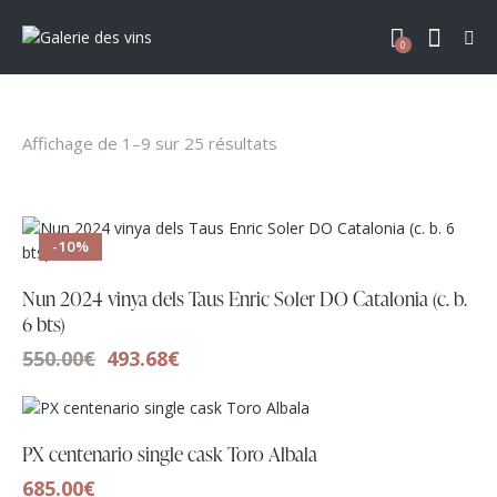
0
Affichage de 1–9 sur 25 résultats
-10%
Nun 2024 vinya dels Taus Enric Soler DO Catalonia (c. b.
6 bts)
550.00
€
493.68
€
PX centenario single cask Toro Albala
685.00
€