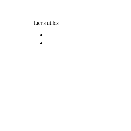
Liens utiles
Politiques de confidentialité
Conditions générales de vente