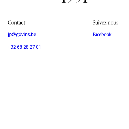
Contact
Suivez-nous
jp@gdvins.be
Facebook
+32 68 28 27 01
Close
this
module