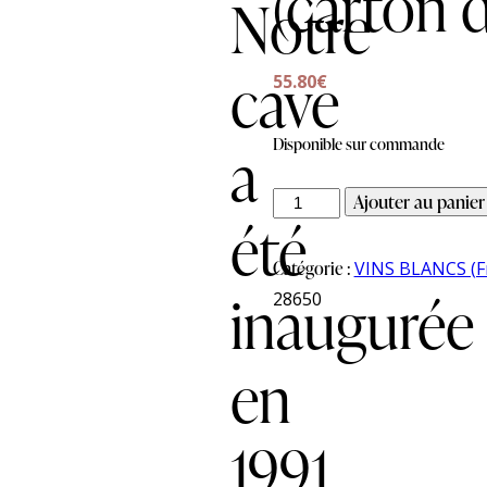
(carton d
Notre
cave
55.80
€
Disponible sur commande
a
Ajouter au panier
été
Catégorie :
VINS BLANCS (F
inaugurée
28650
en
1991