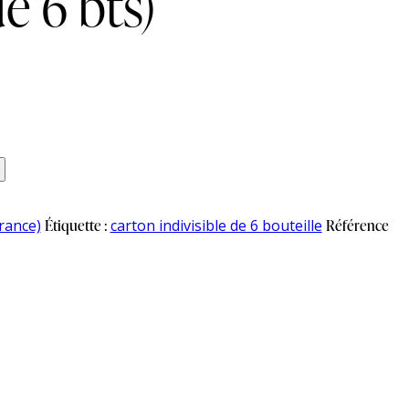
e 6 bts)
rance)
Étiquette :
carton indivisible de 6 bouteille
Référence