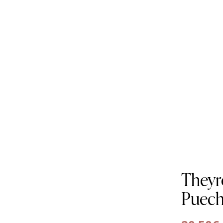
Theyr
Puech