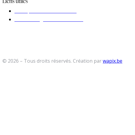
Liens utiles
Politiques de confidentialité
Conditions générales de vente
© 2026 – Tous droits réservés. Création par
wapix.be
FERMETUR