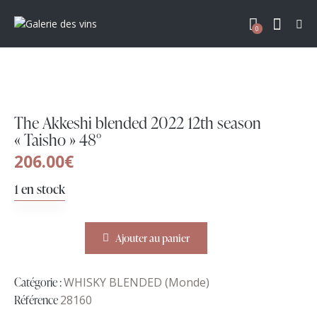
0
The Akkeshi blended 2022 12th season
« Taisho » 48°
206.00
€
1 en stock
Ajouter au panier
Catégorie :
WHISKY BLENDED (Monde)
Référence
28160