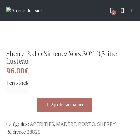
0
Sherry Pedro Ximenez Vors 30Y. 0,5 litre
Lusteau
96.00
€
1 en stock
Ajouter au panier
Catégories :
APÉRITIFS
,
MADÈRE
,
PORTO
,
SHERRY
Référence
28825