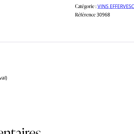
Catégorie :
VINS EFFERVES
Référence
30968
al)
ntaires