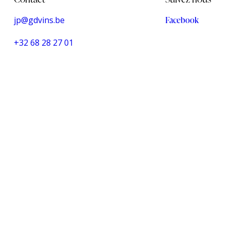
jp@gdvins.be
Facebook
+32 68 28 27 01
Close
this
module