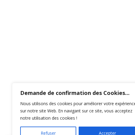
FERMETUR
ANNUELLE 
20/07 AU 08
Notre magasin sera fermé durant cette période.
commandes passées seront traitées et
expédiées
08 août
. Merci pour votre compréhensio
Demande de confirmation des Cookies...
Nous utilisons des cookies pour améliorer votre expérienc
C'EST COMPRIS !
sur notre site Web. En navigant sur ce site, vous acceptez
notre utilisation des cookies !
Refuser
Accepter