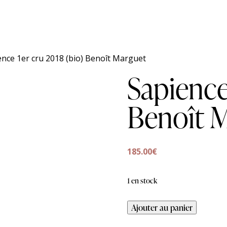
ence 1er cru 2018 (bio) Benoît Marguet
Sapience
Benoît 
185.00
€
1 en stock
Ajouter au panier