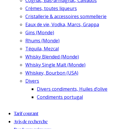
Cognac, Bas-armagnac, Calvados
Crèmes, toutes liqueurs
Cristallerie & accessoires sommellerie
Eaux de vie, Vodka, Marcs, Grappa
Gins (Monde)
Rhums (Monde)
Téquila, Mezcal
Whisky Blended (Monde)
Whisky Single Malt (Monde)
Whiskey, Bourbon (USA)
Divers
Divers condiments, Huiles d’olive
Condiments portugal
Tarif courant
Avis de recherche