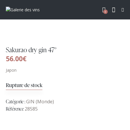
0
Sakurao dry gin 47°
56.00
€
Japon
Rupture de stock
Catégorie :
GIN (Monde)
Référence
28585