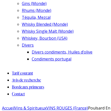
Gins (Monde)
Rhums (Monde)
Téquila, Mezcal
Whisky Blended (Monde)
Whisky Single Malt (Monde)
Whiskey, Bourbon (USA)
Divers
Divers condiments, Huiles d’olive
Condiments portugal
Tarif courant
Avis de recherche
Bordeaux primeurs
Contact
Accueil
Vins & Spiritueux
VINS ROUGES (France)
Poulsard En