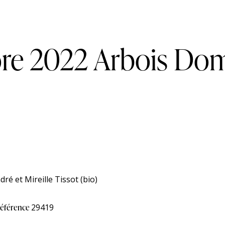
re 2022 Arbois Dom
é et Mireille Tissot (bio)
éférence
29419