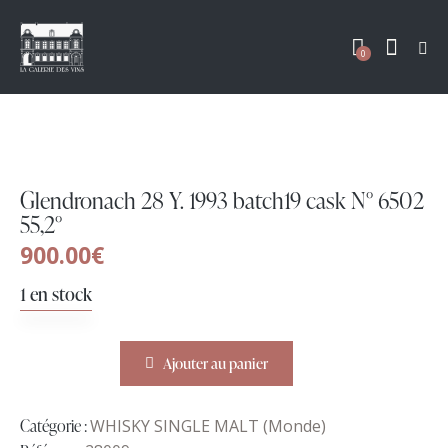
0
Glendronach 28 Y. 1993 batch19 cask N° 6502
55,2°
900.00
€
1 en stock
Ajouter au panier
Catégorie :
WHISKY SINGLE MALT (Monde)