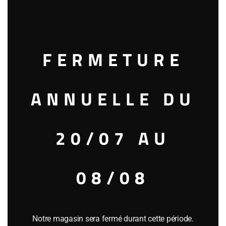
this
mod
FERMETURE
Génépi des Pères Chartreux « abrupt » 44.7°
50.00
€
ANNUELLE DU
12 en stock
20/07 AU
Ajouter au panier
08/08
Catégorie :
TOUTES LIQUEURS
Étiquette :
NB: très limité
Référence
29885
Notre magasin sera fermé durant cette période.