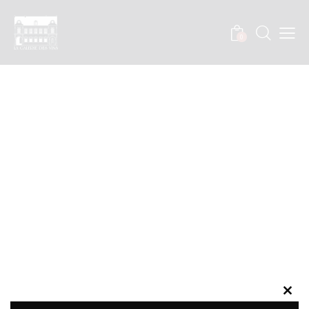
0
Clos