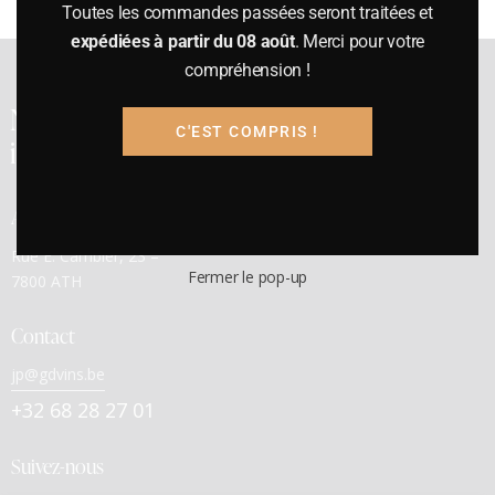
Toutes les commandes passées seront traitées et
expédiées à partir du 08 août
. Merci pour votre
compréhension !
Notre cave a été
C'EST COMPRIS !
inaugurée en 1991
Adresse
Rue E. Cambier, 23 –
Fermer le pop-up
7800 ATH
Contact
jp@gdvins.be
+32 68 28 27 01
Suivez-nous