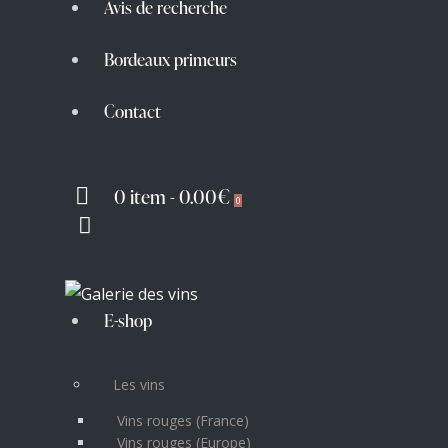
Avis de recherche
Bordeaux primeurs
Contact
0 item
-
0.00€
0
E-shop
Les vins
Vins rouges (France)
Vins rouges (Europe)