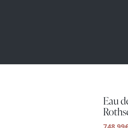
Eau d
Roths
748.99