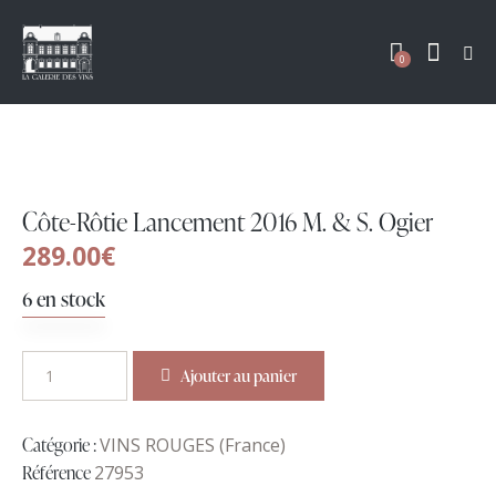
0
Côte-Rôtie Lancement 2016 M. & S. Ogier
289.00
€
6 en stock
Ajouter au panier
Catégorie :
VINS ROUGES (France)
Référence
27953