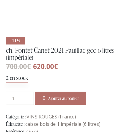
-11%
ch. Pontet Canet 2021 Pauillac gcc 6 litres
(impériale)
700.00
€
620.00
€
2 en stock
Ajouter au panier
Catégorie :
VINS ROUGES (France)
Étiquette :
caisse bois de 1 impériale (6 litres)
Référence
27633