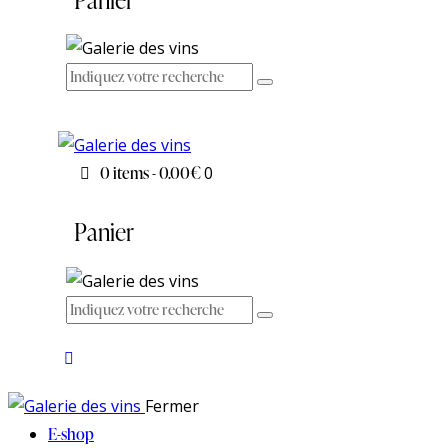
0 items
-
0.00€
0
Panier
Fermer
E-shop