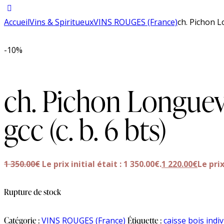
Accueil
Vins & Spiritueux
VINS ROUGES (France)
ch. Pichon L
-10%
ch. Pichon Longuev
gcc (c. b. 6 bts)
1 350.00
€
Le prix initial était : 1 350.00€.
1 220.00
€
Le prix
Rupture de stock
Catégorie :
VINS ROUGES (France)
Étiquette :
caisse bois indiv