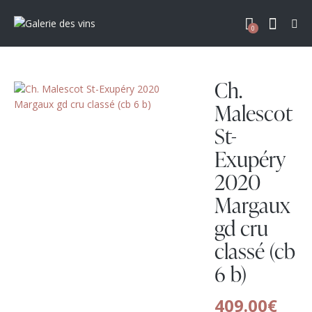
0
Ch.
Malescot
St-
Exupéry
2020
Margaux
gd cru
classé (cb
6 b)
409.00
€