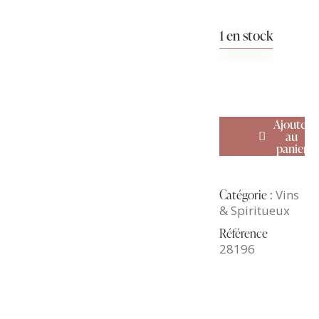
1 en stock
Ajouter
au
panier
Catégorie :
Vins
& Spiritueux
Référence
28196