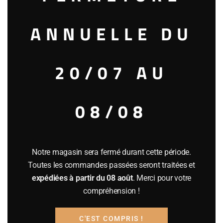
ch. Les Carmes Haut Brion 2025 Pessac-
ANNUELLE DU
Léognan (c b 6 bts) primeurs
600.00
€
20/07 AU
10 en stock (peut être commandé)
08/08
Ajouter au panier
Catégories :
Accueil
,
Bordeaux pimeurs
,
VINS ROUGES
(France)
Notre magasin sera fermé durant cette période.
Étiquette :
caisse bois indivisible de 6 bouteilles.
Toutes les commandes passées seront traitées et
Référence
31013
expédiées à partir du 08 août
. Merci pour votre
compréhension !
Description
Informations complémentaires
C'EST COMPRIS !