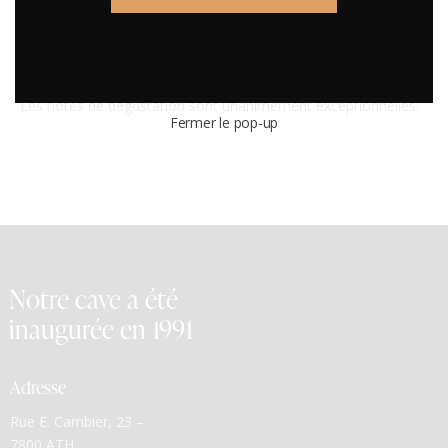
NB: vente en primeurs
Payement: à la réception de la facture.
Disponibilité: fin 2027 – début 2028
Les notes de dégustation sont unanimement exceptionnelles.
Fermer le pop-up
Notre cave a été
inaugurée en 1991
Adresse
Rue E. Cambier, 23 –
7800 ATH