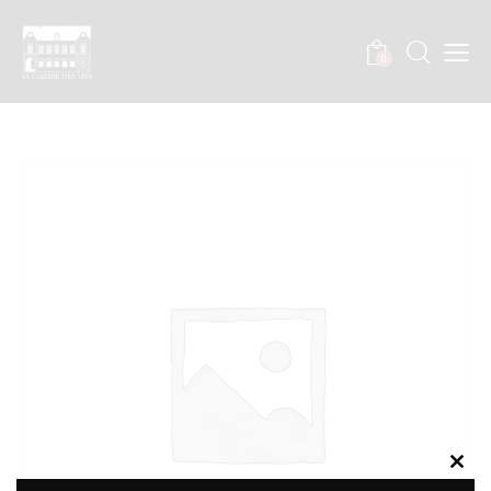
0
Clos