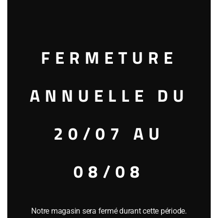
this
mod
FERMETURE
ch. L’Eglise-Clinet 1992 Pomerol
96.00
€
ANNUELLE DU
3 en stock
20/07 AU
Ajouter au panier
08/08
Catégorie :
VINS ROUGES (France)
Étiquette :
vieux millésimes
Référence
29542
Notre magasin sera fermé durant cette période.