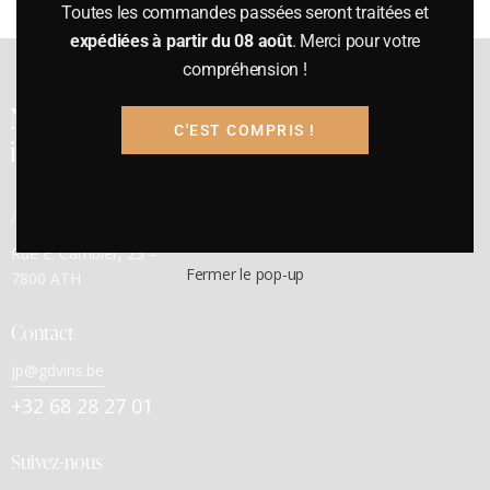
Toutes les commandes passées seront traitées et
expédiées à partir du 08 août
. Merci pour votre
compréhension !
Notre cave a été
C'EST COMPRIS !
inaugurée en 1991
Adresse
Rue E. Cambier, 23 –
Fermer le pop-up
7800 ATH
Contact
jp@gdvins.be
+32 68 28 27 01
Suivez-nous