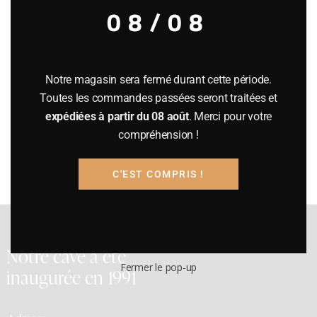
08/08
Description
Informations complémentaires
NB: vente en primeurs
Payement: à la réception de la facture.
Notre magasin sera fermé durant cette période.
Toutes les commandes passées seront traitées et
Disponibilité: fin 2027 – début 2028
expédiées à partir du 08 août
. Merci pour votre
Les notes de dégustation sont unanimement exceptionnelles.
compréhension !
C'EST COMPRIS !
Notre cave a été
Fermer le pop-up
inaugurée en 1991