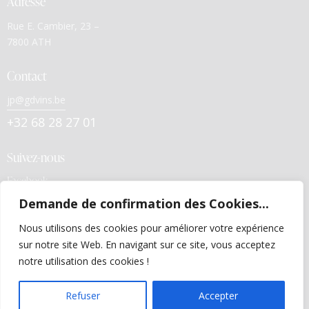
Adresse
Rue E. Cambier, 23 –
7800 ATH
Contact
jp@gdvins.be
+32 68 28 27 01
Suivez-nous
Facebook
Demande de confirmation des Cookies...
Liens utiles
Nous utilisons des cookies pour améliorer votre expérience
Politiques de confidentialité
sur notre site Web. En navigant sur ce site, vous acceptez
Conditions générales de vente
notre utilisation des cookies !
FR
Refuser
Accepter
© 2026 – Tous droits réservés. Création par
wapix.be