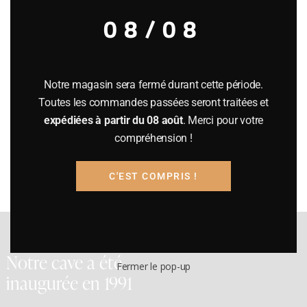
Référence
30624
08/08
Informations complémentaires
Notre magasin sera fermé durant cette période.
Informations complémentaires
Toutes les commandes passées seront traitées et
expédiées à partir du 08 août
. Merci pour votre
Poids
compréhension !
9 kg
C'EST COMPRIS !
Notre cave a été
Fermer le pop-up
inaugurée en 1991