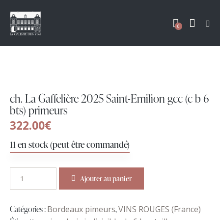
0
ch. La Gaffelière 2025 Saint-Emilion gcc (c b 6
bts) primeurs
322.00
€
11 en stock (peut être commandé)
Ajouter au panier
Catégories :
Bordeaux pimeurs
,
VINS ROUGES (France)