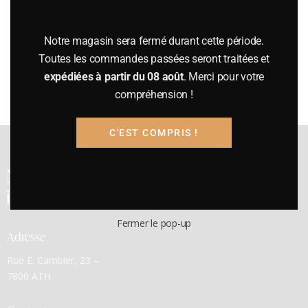
Informations complémentaires
Poids
Notre magasin sera fermé durant cette période.
Toutes les commandes passées seront traitées et
10 kg
expédiées à partir du 08 août
. Merci pour votre
compréhension !
C'EST COMPRIS !
Notre cave a été
inaugurée en 1991
Fermer le pop-up
Adresse
Rue E. Cambier, 23 –
7800 ATH