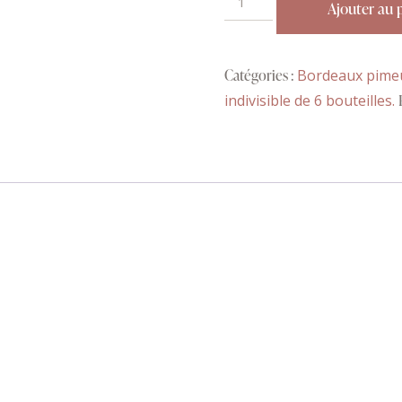
Ajouter au 
de
ch.
Gruaud
Catégories :
Bordeaux pime
Larose
indivisible de 6 bouteilles.
2025
Pauillac
gcc
(c
b
6
bts)
primeurs