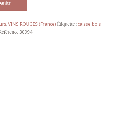
panier
urs
,
VINS ROUGES (France)
Étiquette :
caisse bois
Référence
30994