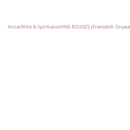
Accueil
Vins & Spiritueux
VINS ROUGES (France)
ch. Gruaud