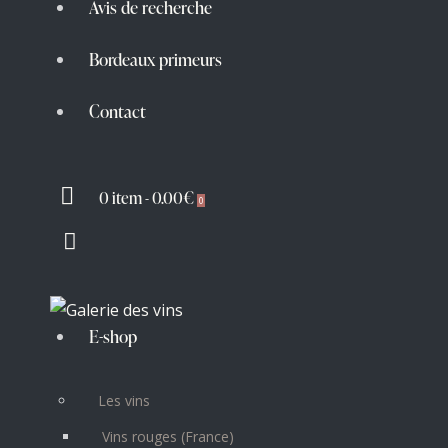
Avis de recherche
Bordeaux primeurs
Contact
0 item
-
0.00€
0
E-shop
Les vins
Vins rouges (France)