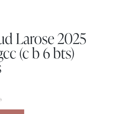
ud Larose 2025
gcc (c b 6 bts)
s
)