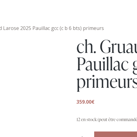
 Larose 2025 Pauillac gcc (c b 6 bts) primeurs
ch. Grua
Pauillac 
primeur
359.00
€
12 en stock (peut être commandé
quantité