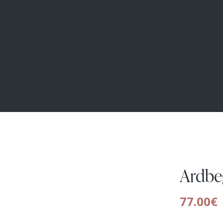
Ardbeg
77.00
€