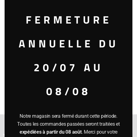
Ajouter au panier
FERMETURE
Catégories :
APÉRITIFS
,
liqueurs
Étiquette :
Simply the best !
Référence
29384
ANNUELLE DU
Description
20/07 AU
A l’apéritif sur glace.
Ou remplacera le gin dans le « french negroni » (1/3 amer
08/08
gentiane – 1/3 campari – 1/3 vermouth Lusteau – glaçons,
tranche + zeste d’orange)
Notre magasin sera fermé durant cette période.
Toutes les commandes passées seront traitées et
expédiées à partir du 08 août
. Merci pour votre
Notre cave a été