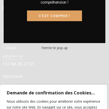
compréhension !
inaugurée en 1991
C'EST COMPRIS !
Adresse
Rue E. Cambier, 23 –
7800 ATH
Contact
Fermer le pop-up
jp@gdvins.be
+32 68 28 27 01
Suivez-nous
Facebook
Demande de confirmation des Cookies...
Liens utiles
Nous utilisons des cookies pour améliorer votre expérience
Politiques de confidentialité
sur notre site Web. En navigant sur ce site, vous acceptez