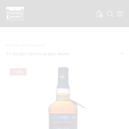
0
Voici le seul résultat
-10%