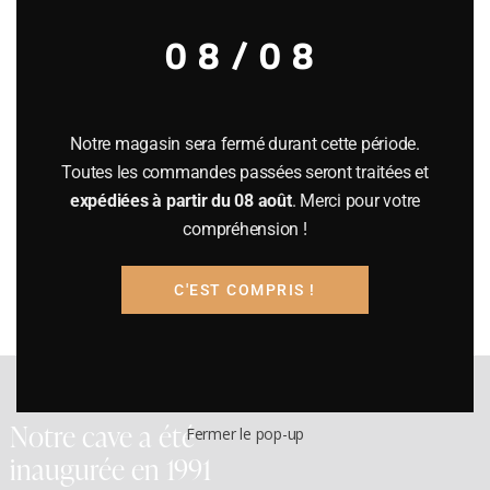
Recherche
08/08
Filter
Notre magasin sera fermé durant cette période.
Toutes les commandes passées seront traitées et
Prix :
890€
—
900€
expédiées à partir du 08 août
. Merci pour votre
compréhension !
Filtrer
C'EST COMPRIS !
Notre cave a été
Fermer le pop-up
inaugurée en 1991