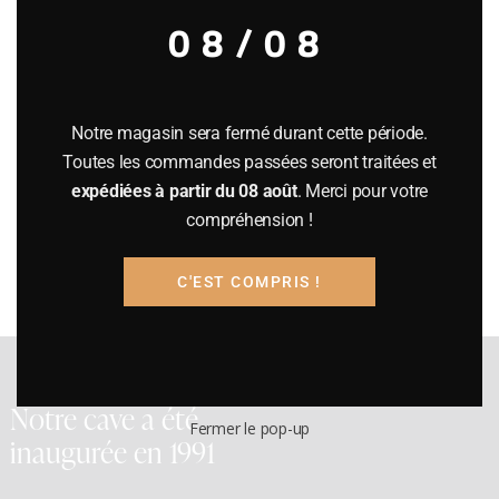
08/08
Filter
Notre magasin sera fermé durant cette période.
Toutes les commandes passées seront traitées et
Prix :
50€
—
60€
expédiées à partir du 08 août
. Merci pour votre
compréhension !
Filtrer
C'EST COMPRIS !
Notre cave a été
Fermer le pop-up
inaugurée en 1991