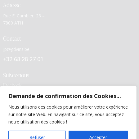
Adresse
Rue E. Cambier, 23 –
7800 ATH
Contact
jp@gdvins.be
+32 68 28 27 01
Suivez-nous
Facebook
Demande de confirmation des Cookies...
Liens utiles
Nous utilisons des cookies pour améliorer votre expérience
Politiques de confidentialité
sur notre site Web. En navigant sur ce site, vous acceptez
Conditions générales de vente
notre utilisation des cookies !
FR
Refuser
Accepter