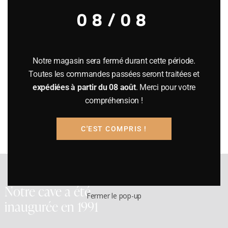
08/08
Filter
Notre magasin sera fermé durant cette période.
Toutes les commandes passées seront traitées et
Prix :
160€
—
170€
expédiées à partir du 08 août
. Merci pour votre
compréhension !
Filtrer
C'EST COMPRIS !
Notre cave a été
Fermer le pop-up
inaugurée en 1991