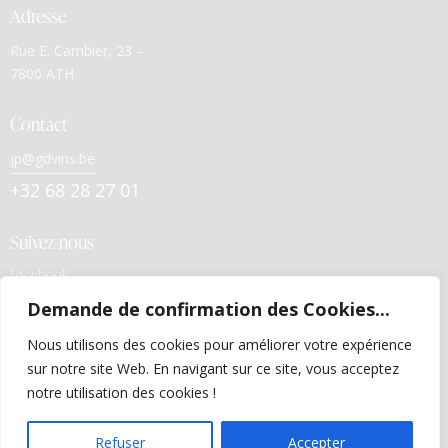
Adresse
Rue E. Cambier, 23 –
7800 ATH
Contact
jp@gdvins.be
+32 68 28 27 01
Suivez-nous
Facebook
Demande de confirmation des Cookies...
Liens utiles
Nous utilisons des cookies pour améliorer votre expérience
Politiques de confidentialité
sur notre site Web. En navigant sur ce site, vous acceptez
Conditions générales de vente
notre utilisation des cookies !
FR
Refuser
Accepter