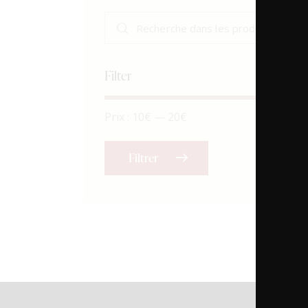
Filter
Prix :
10€
—
20€
Filtrer