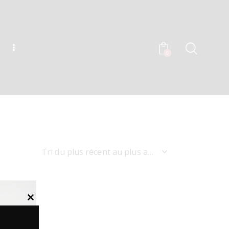
0
Close
this