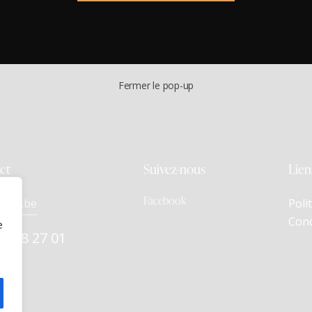
Fermer le pop-up
ct
Suivez-nous
Lien
Facebook
vins.be
Poli
Cond
e
68 28 27 01