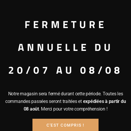
FERMETURE
ANNUELLE DU
Pica Pica 2022 Quinta
Dona Santana 
De Lemos
2023 Quinta 
Lemos
20/07 AU 08/08
19.00
€
19.00
€
Notre magasin sera fermé durant cette période. Toutes les
commandes passées seront traitées et
expédiées à partir du
08 août
. Merci pour votre compréhension !
C'EST COMPRIS !