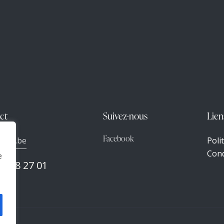
ct
Suivez-nous
Lien
Facebook
vins.be
Poli
Cond
e
68 28 27 01