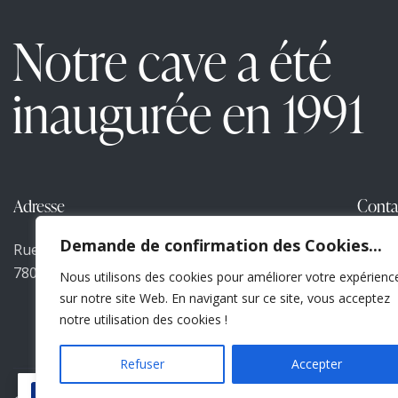
Notre cave a été
inaugurée en 1991
Adresse
Conta
Demande de confirmation des Cookies...
Rue E. Cambier, 23 –
jp@gd
7800 ATH
Nous utilisons des cookies pour améliorer votre expérienc
+32 
sur notre site Web. En navigant sur ce site, vous acceptez
notre utilisation des cookies !
Refuser
Accepter
FR