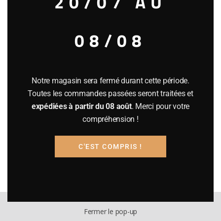
20/07 AU
Votre panier est vide.
08/08
Recherche
Notre magasin sera fermé durant cette période.
Filter
Toutes les commandes passées seront traitées et
expédiées à partir du 08 août
. Merci pour votre
compréhension !
Prix :
890€
—
900€
Filtrer
C'EST COMPRIS !
Fermer le pop-up