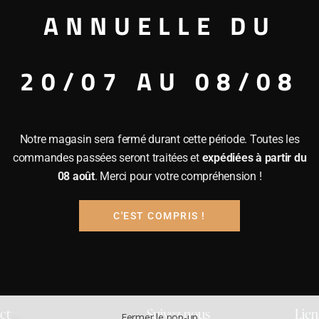
ANNUELLE DU
20/07 AU 08/08
Notre magasin sera fermé durant cette période. Toutes les
commandes passées seront traitées et
expédiées à partir du
08 août
. Merci pour votre compréhension !
C'EST COMPRIS !
ct
Suivez-nous
Lien
Fermer le pop-up