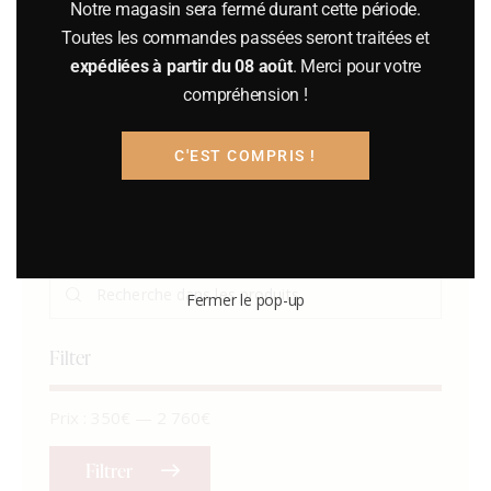
Notre magasin sera fermé durant cette période.
2 754.00
€
Toutes les commandes passées seront traitées et
expédiées à partir du 08 août
. Merci pour votre
compréhension !
Panier
C'EST COMPRIS !
Votre panier est vide.
Recherche
Fermer le pop-up
Filter
Prix :
350€
—
2 760€
Filtrer