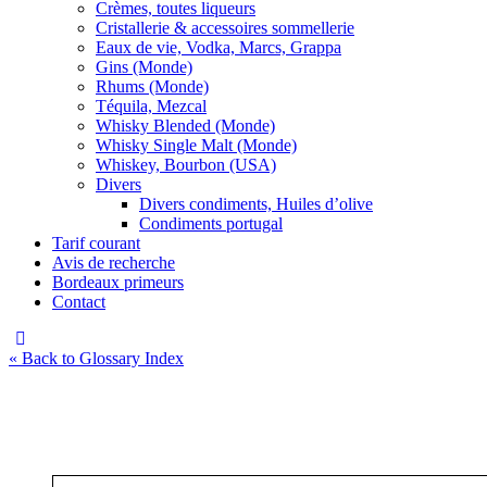
Crèmes, toutes liqueurs
Cristallerie & accessoires sommellerie
Eaux de vie, Vodka, Marcs, Grappa
Gins (Monde)
Rhums (Monde)
Téquila, Mezcal
Whisky Blended (Monde)
Whisky Single Malt (Monde)
Whiskey, Bourbon (USA)
Divers
Divers condiments, Huiles d’olive
Condiments portugal
Tarif courant
Avis de recherche
Bordeaux primeurs
Contact
« Back to Glossary Index