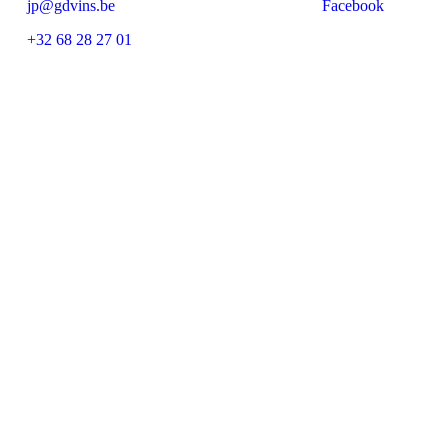
jp@gdvins.be
Facebook
+32 68 28 27 01
Close
this
module
E