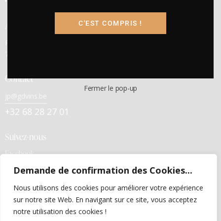
Adresse
C'EST COMPRIS !
Rue E. Cambier, 23 –
7800 ATH
Contact
Fermer le pop-up
jp@gdvins.be
+32 68 28 27 01
Suivez-nous
Facebook
Demande de confirmation des Cookies...
Liens utiles
Nous utilisons des cookies pour améliorer votre expérience
Politiques de confidentialité
sur notre site Web. En navigant sur ce site, vous acceptez
Conditions générales de vente
notre utilisation des cookies !