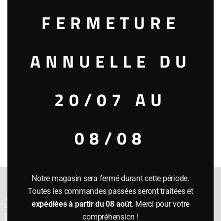
2005
1500.00€
FERMETURE
2002
1550.00€
1999
1585.00€
ANNUELLE DU
1997
700.00€
1996
1565.00€
1995
1550.00€
20/07 AU
1993
1600.00€
08/08
« Retour à la liste
Notre magasin sera fermé durant cette période.
Toutes les commandes passées seront traitées et
Notre cave a été
expédiées à partir du 08 août
. Merci pour votre
inaugurée en 1991
compréhension !