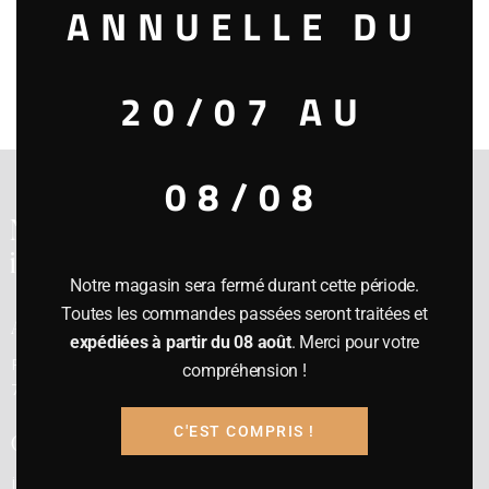
ANNUELLE DU
par le bois neuf. Assez impressionnant. 9/10
« Retour à la liste
20/07 AU
08/08
Notre cave a été
inaugurée en 1991
Notre magasin sera fermé durant cette période.
Toutes les commandes passées seront traitées et
Adresse
expédiées à partir du 08 août
. Merci pour votre
Rue E. Cambier, 23 –
compréhension !
7800 ATH
C'EST COMPRIS !
Contact
jp@gdvins.be