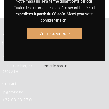
« Retour à la liste
Notre magasin sera fermé durant cette période.
Toutes les commandes passées seront traitées et
expédiées à partir du 08 août
. Merci pour votre
compréhension !
Notre cave a été
C'EST COMPRIS !
inaugurée en 1991
Adresse
Rue E. Cambier, 23 –
Fermer le pop-up
7800 ATH
Contact
jp@gdvins.be
+32 68 28 27 01