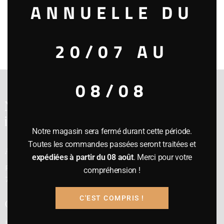
ANNUELLE DU
1988
58.00€
« Retour à la liste
20/07 AU
08/08
Notre cave a été
inaugurée en 1991
Notre magasin sera fermé durant cette période.
Toutes les commandes passées seront traitées et
Adresse
expédiées à partir du 08 août
. Merci pour votre
Rue E. Cambier, 23 –
compréhension !
7800 ATH
C'EST COMPRIS !
Contact
jp@gdvins.be